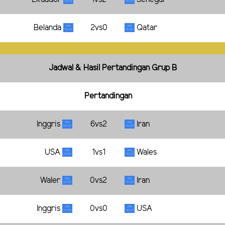
Belanda
2vs0
Qatar
Jadwal & Hasil Pertandingan Grup B
Pertandingan
Inggris
6vs2
Iran
USA
1vs1
Wales
Waler
0vs2
Iran
Inggris
0vs0
USA