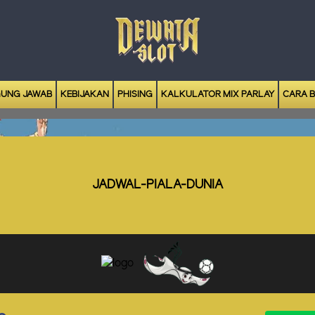
UNG JAWAB
KEBIJAKAN
PHISING
KALKULATOR MIX PARLAY
CARA 
JADWAL-PIALA-DUNIA