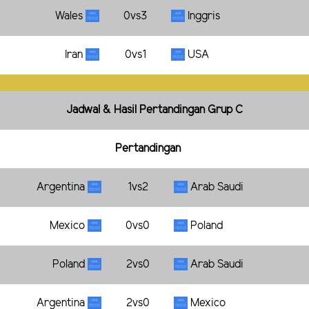
Wales
0vs3
Inggris
Iran
0vs1
USA
Jadwal & Hasil Pertandingan Grup C
Pertandingan
Argentina
1vs2
Arab Saudi
Mexico
0vs0
Poland
Poland
2vs0
Arab Saudi
Argentina
2vs0
Mexico