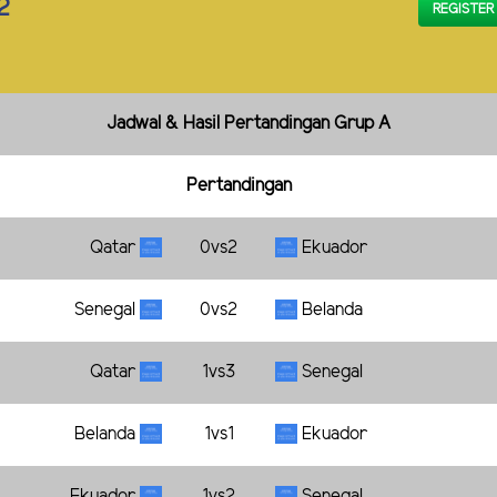
2
REGISTER
Jadwal & Hasil Pertandingan Grup A
Pertandingan
Qatar
0vs2
Ekuador
Senegal
0vs2
Belanda
Qatar
1vs3
Senegal
Belanda
1vs1
Ekuador
Ekuador
1vs2
Senegal