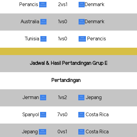
Perancis
2vs1
Denmark
Australia
1vs0
Denmark
Tunisia
1vs0
Perancis
Jadwal & Hasil Pertandingan Grup E
Pertandingan
Jerman
1vs2
Jepang
Spanyol
7vs0
Costa Rica
Jepang
0vs1
Costa Rica