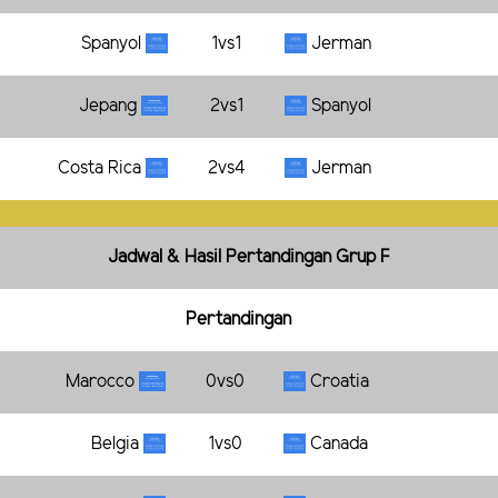
Spanyol
1vs1
Jerman
Jepang
2vs1
Spanyol
Costa Rica
2vs4
Jerman
Jadwal & Hasil Pertandingan Grup F
Pertandingan
Marocco
0vs0
Croatia
Belgia
1vs0
Canada