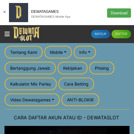
×
DEWATAGAMES
Download
DEWATAGAMES Mobile App
MASUK
DAFTAR
Tentang Kami
Mobile
Info
Bertanggung Jawab
Kebijakan
Phising
Kalkulator Mix Parlay
Cara Betting
Video Dewatagames
ANTI-BLOKIR
CARA DAFTAR AKUN ATAU ID - DEWATASLOT