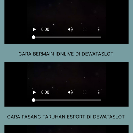
CARA BERMAIN IDNLIVE DI DEWATASLOT
CARA PASANG TARUHAN ESPORT DI DEWATASLOT