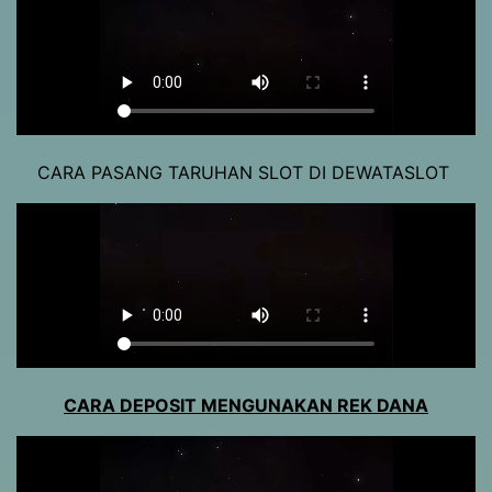
CARA PASANG TARUHAN SLOT DI DEWATASLOT
CARA DEPOSIT MENGUNAKAN REK DANA