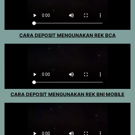
CARA DEPOSIT MENGUNAKAN REK BCA
CARA DEPOSIT MENGUNAKAN REK BNI MOBILE