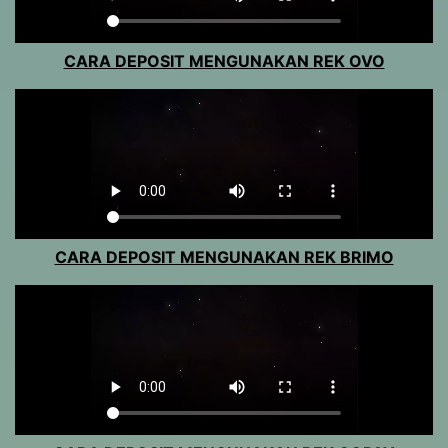
CARA DEPOSIT MENGUNAKAN REK OVO
CARA DEPOSIT MENGUNAKAN REK BRIMO