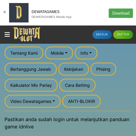
×
DEWATAGAMES
Download
DEWATAGAMES Mobile App
MASUK
DAFTAR
Tentang Kami
Mobile
Info
Bertanggung Jawab
Kebijakan
Phising
Kalkulator Mix Parlay
Cara Betting
Video Dewatagames
ANTI-BLOKIR
Pastikan anda sudah login untuk melanjutkan panduan
game idnlive