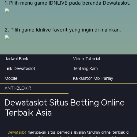
1. Pilih menu game IDNLIVE pada beranda Dewataslot.
2. Pilih game Idnlive favorit yang ingin di mainkan.
Jadwal Bank
Video Tutorial
Link Dewataslot
Tentang Kami
Mobile
Kalkulator Mix Parlay
ANTI-BLOKIR
Dewataslot Situs Betting Online
Terbaik Asia
Dewataslot
merupakan situs penyedia layanan taruhan online terbaik di