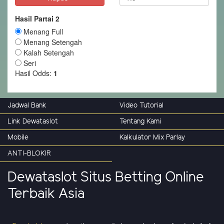
Jadwal Bank
Video Tutorial
Link Dewataslot
Tentang Kami
Mobile
Kalkulator Mix Parlay
ANTI-BLOKIR
Dewataslot Situs Betting Online
Terbaik Asia