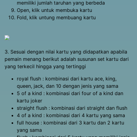
memiliki jumlah taruhan yang berbeda
Open, klik untuk membuka kartu
Fold, klik untung membuang kartu
3. Sesuai dengan nilai kartu yang didapatkan apabila
pemain menang berikut adalah susunan set kartu dari
yang terkecil hingga yang tertinggi
royal flush : kombinasi dari kartu ace, king,
queen, jack, dan 10 dengan jenis yang sama
5 of a kind : kombinasi dari four of a kind dan
kartu joker
straight flush : kombinasi dari straight dan flush
4 of a kind : kombinasi dari 4 kartu yang sama
full house : kombinasi dari 3 kartu dan 2 kartu
yang sama