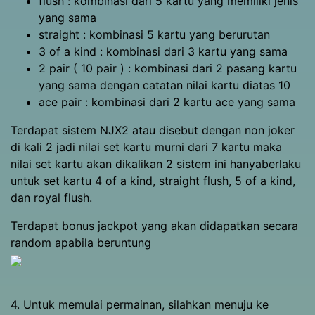
flush : kombinasi dari 5 kartu yang memiliki jenis
yang sama
straight : kombinasi 5 kartu yang berurutan
3 of a kind : kombinasi dari 3 kartu yang sama
2 pair ( 10 pair ) : kombinasi dari 2 pasang kartu
yang sama dengan catatan nilai kartu diatas 10
ace pair : kombinasi dari 2 kartu ace yang sama
Terdapat sistem NJX2 atau disebut dengan non joker
di kali 2 jadi nilai set kartu murni dari 7 kartu maka
nilai set kartu akan dikalikan 2 sistem ini hanyaberlaku
untuk set kartu 4 of a kind, straight flush, 5 of a kind,
dan royal flush.
Terdapat bonus jackpot yang akan didapatkan secara
random apabila beruntung
4. Untuk memulai permainan, silahkan menuju ke