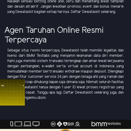
Rasakan sensasi betting online unik, seru dan menantang lewat tampilan
dan desain atrakrif. Jangan lewatkan promosi, event dan bonus menarik
yang Dewataslot bagikan setiap harinya. Daftar Dewataslot sekarang.
Agen Taruhan Online Resmi
Terpercaya
Sebagai situs resmi terpercaya, Dewataslot telah memiliki legalitas dan
lisensi dari BMM Testlabs yang menjamin keamanan data diri member.
Kami juga memiliki sistem transaksi terlengkap dan aman lewat kerjasama
dengan perbangkan, e-wallet serta virtual account di Indonesia yang
memudahkan member bertransaksi withdraw maupun deposit. Dilengkapi
dengan fitur customer service 24 jam dengan tenaga ahli yang ramah dan
profesional siap dihubungi kapan saja dimana saja. Nikmati seluruh fasilitas
lengkap Dewataslot hanya dengan 1 user ID lewat proses registrasi yang
mudah dan cepat. Tunggu apa lagi, Daftar Dewataslot sekarang juga, dan
raih keuntunganmu disini.