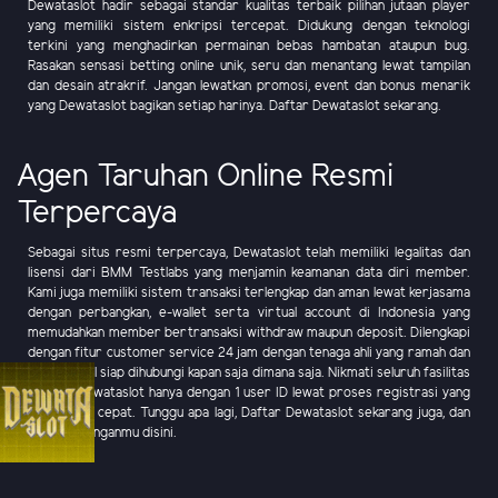
Dewataslot hadir sebagai standar kualitas terbaik pilihan jutaan player
yang memiliki sistem enkripsi tercepat. Didukung dengan teknologi
terkini yang menghadirkan permainan bebas hambatan ataupun bug.
Rasakan sensasi betting online unik, seru dan menantang lewat tampilan
dan desain atrakrif. Jangan lewatkan promosi, event dan bonus menarik
yang Dewataslot bagikan setiap harinya. Daftar Dewataslot sekarang.
Agen Taruhan Online Resmi
Terpercaya
Sebagai situs resmi terpercaya, Dewataslot telah memiliki legalitas dan
lisensi dari BMM Testlabs yang menjamin keamanan data diri member.
Kami juga memiliki sistem transaksi terlengkap dan aman lewat kerjasama
dengan perbangkan, e-wallet serta virtual account di Indonesia yang
memudahkan member bertransaksi withdraw maupun deposit. Dilengkapi
dengan fitur customer service 24 jam dengan tenaga ahli yang ramah dan
profesional siap dihubungi kapan saja dimana saja. Nikmati seluruh fasilitas
lengkap Dewataslot hanya dengan 1 user ID lewat proses registrasi yang
mudah dan cepat. Tunggu apa lagi, Daftar Dewataslot sekarang juga, dan
raih keuntunganmu disini.